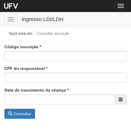
Menu
globa
Ingresso LDI/LDH
Toggle
navigation
Consultar inscrição
(Obrigatório)
Código inscrição
(Obrigatório)
CPF do responsável
(Obrigatório)
Data de nascimento da criança
Consultar